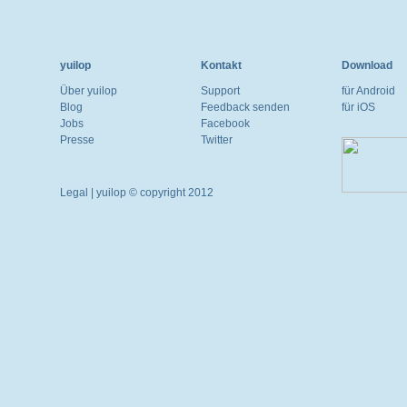
yuilop
Kontakt
Download
Über yuilop
Support
für Android
Blog
Feedback senden
für iOS
Jobs
Facebook
Presse
Twitter
Legal
| yuilop © copyright 2012