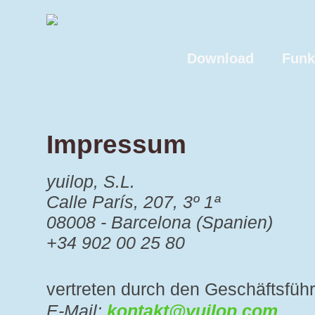
Download
Funk
Impressum
yuilop, S.L.
Calle París, 207, 3º 1ª
08008 - Barcelona (Spanien)
+34 902 00 25 80
vertreten durch den Geschäftsführ
E-Mail:
kontakt@yuilop.com