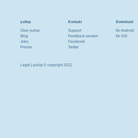
yuilop
Kontakt
Download
Über yuilop
Support
für Android
Blog
Feedback senden
für iOS
Jobs
Facebook
Presse
Twitter
Legal
| yuilop © copyright 2012