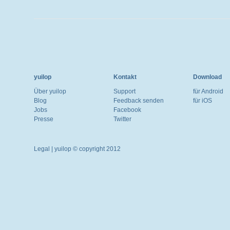
yuilop
Kontakt
Download
Über yuilop
Support
für Android
Blog
Feedback senden
für iOS
Jobs
Facebook
Presse
Twitter
Legal
| yuilop © copyright 2012