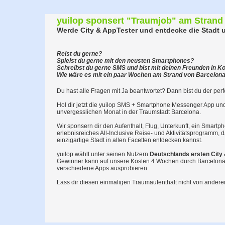
yuilop sponsert "Traumjob" am Strand
Werde City & AppTester und entdecke die Stadt
Reist du gerne?
Spielst du gerne mit den neusten Smartphones?
Schreibst du gerne SMS und bist mit deinen Freunden in K
Wie wäre es mit ein paar Wochen am Strand von Barcelon
Du hast alle Fragen mit Ja beantwortet? Dann bist du der perf
Hol dir jetzt die yuilop SMS + Smartphone Messenger App u
unvergesslichen Monat in der Traumstadt Barcelona.
Wir sponsern dir den Aufenthalt, Flug, Unterkunft, ein Smartp
erlebnisreiches All-Inclusive Reise- und Aktivitätsprogramm, 
einzigartige Stadt in allen Facetten entdecken kannst.
yuilop wählt unter seinen Nutzern
Deutschlands ersten City
Gewinner kann auf unsere Kosten 4 Wochen durch Barcelona
verschiedene Apps ausprobieren.
Lass dir diesen einmaligen Traumaufenthalt nicht von ande