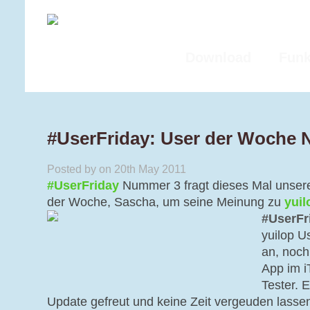
Download
Funk
#UserFriday: User der Woche N
Posted by on 20th May 2011
#UserFriday
Nummer 3 fragt dieses Mal unseren
der Woche, Sascha, um seine Meinung zu
yuil
#UserFr
yuilop U
an, noch
App im i
Tester. E
Update gefreut und keine Zeit vergeuden lasse