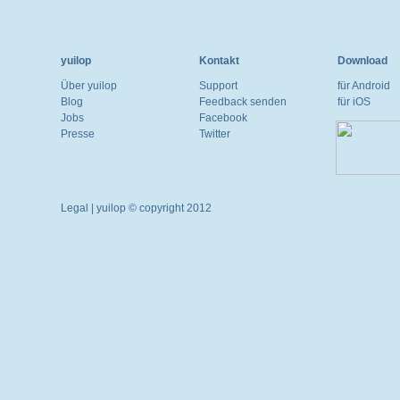
yuilop
Kontakt
Download
Über yuilop
Support
für Android
Blog
Feedback senden
für iOS
Jobs
Facebook
Presse
Twitter
Legal
| yuilop © copyright 2012