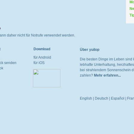
Mo
Ne
Ti
p
 kann daher nicht für Notrufe verwendet werden.
t
Download
Über yuilop
für Android
Die besten Dinge im Leben sind 
ck senden
für iOS
lebhafte Unterhaltung, herzhaft
ok
bei strahlendem Sonnenschein du
zahlen?
Mehr erfahren...
English
|
Deutsch
|
Español
|
Fra