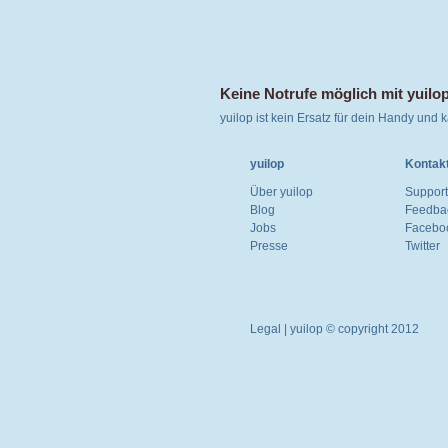
Keine Notrufe möglich mit yuilo
yuilop ist kein Ersatz für dein Handy und
yuilop
Kontak
Über yuilop
Support
Blog
Feedba
Jobs
Facebo
Presse
Twitter
Legal
| yuilop © copyright 2012