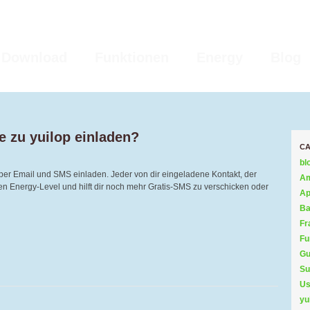
Download
Funktionen
Energy
Blog
e zu yuilop einladen?
CA
bl
per Email und SMS einladen. Jeder von dir eingeladene Kontakt, der
Am
einen Energy-Level und hilft dir noch mehr Gratis-SMS zu verschicken oder
Ap
Ba
Fr
Fu
Gu
Su
Us
yu