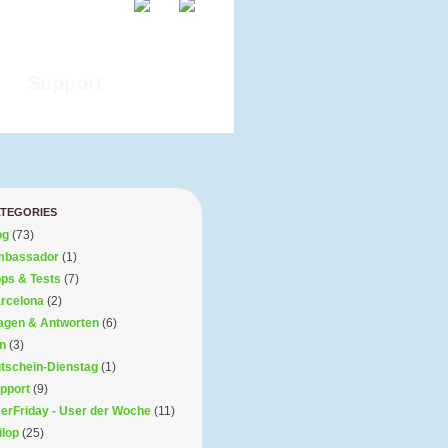
Support
TEGORIES
og
(73)
bassador
(1)
ps & Tests
(7)
rcelona
(2)
agen & Antworten
(6)
n
(3)
tschein-Dienstag
(1)
pport
(9)
erFriday - User der Woche
(11)
ilop
(25)