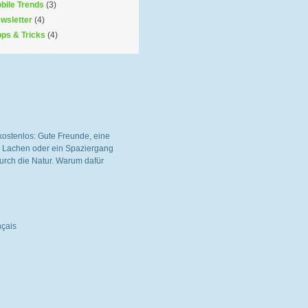
bile Trends
(3)
wsletter
(4)
pps & Tricks
(4)
kostenlos: Gute Freunde, eine
es Lachen oder ein Spaziergang
rch die Natur. Warum dafür
nçais