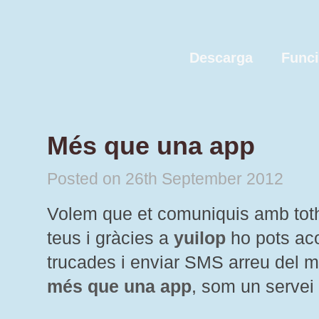
Descarga
Func
Més que una app
Posted on 26th September 2012
Volem que et comuniquis amb toth
teus i gràcies a
yuilop
ho pots aco
trucades i enviar SMS arreu del 
més que una app
, som un servei