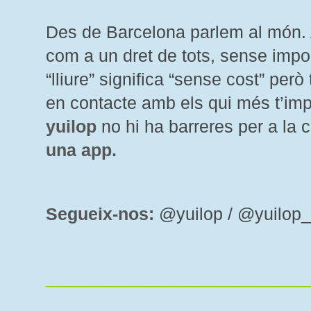
Des de Barcelona parlem al món.
com a un dret de tots, sense impor
“lliure” significa “sense cost” però
en contacte amb els qui més t’imp
yuilop
no hi ha barreres per a la
una app.
Segueix-nos:
@yuilop / @yuilop
___________________________