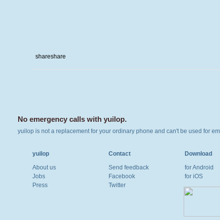
share
share
No emergency calls with yuilop.
yuilop is not a replacement for your ordinary phone and can't be used for em
yuilop
Contact
Download
About us
Send feedback
for Android
Jobs
Facebook
for iOS
Press
Twitter