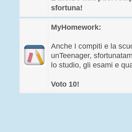
sfortuna!
MyHomework
:
Anche I compiti e la scuo
unTeenager, sfortunatam
lo studio, gli esami e qua
Voto 10!