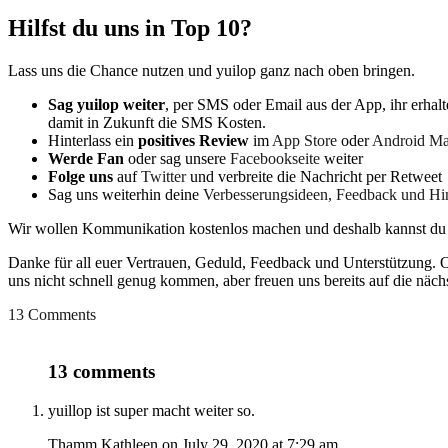
Hilfst du uns in Top 10?
Lass uns die Chance nutzen und yuilop ganz nach oben bringen.
Sag yuilop weiter
, per SMS oder Email aus der App, ihr erhalt
damit in Zukunft die SMS Kosten.
Hinterlass ein
positives Review
im
App Store
oder
Android Ma
Werde Fan
oder sag unsere
Facebookseite
weiter
Folge uns
auf
Twitter
und verbreite die Nachricht per Retweet
Sag uns weiterhin deine
Verbesserungsideen, Feedback und Hi
Wir wollen Kommunikation kostenlos machen und deshalb kannst du a
Danke für all euer Vertrauen, Geduld, Feedback und Unterstützung. O
uns nicht schnell genug kommen, aber freuen uns bereits auf die nä
13 Comments
13 comments
yuillop ist super macht weiter so.
Thamm Kathleen on July 29, 2020 at 7:29 am