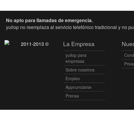
No apto para llamadas de emergencia.
yuilop no reemplaza al servicio telefónico tradicional y no p
La Empresa
Nues
2011-2013 ©
yuilop para
Cond
empresas
Priva
Sobre nosotros
Empleo
Appnunciarse
Prensa