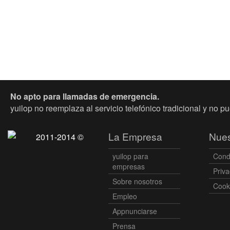
No apto para llamadas de emergencia.
yuilop no reemplaza al servicio telefónico tradicional y no p
La Empresa
Nues
2011-2014 ©
yuilop para
Cond
empresas
Priva
Sobre nosotros
Cooki
Empleo
Appnunciarse
Prensa